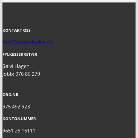
KONTAKT OSS
mor@mentalhelse.no
FYLKESSEKRETÆR
Sølvi Hagen
Jobb: 976 86 279
ORG.NR
975 492 923
KONTONUMMER
9651 25 16111