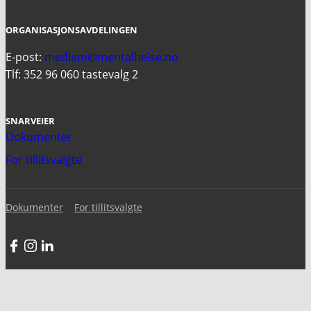
ORGANISASJONSAVDELINGEN
E-post:
medlem@mentalhelse.no
Tlf: 352 96 060 tastevalg 2
SNARVEIER
Dokumenter
For tillitsvalgte
Dokumenter
For tillitsvalgte