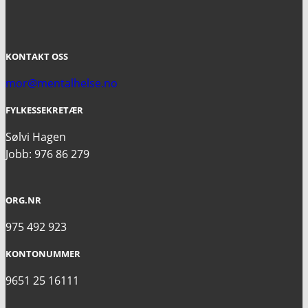
KONTAKT OSS
mor@mentalhelse.no
FYLKESSEKRETÆR
Sølvi Hagen
Jobb: 976 86 279
ORG.NR
975 492 923
KONTONUMMER
9651 25 16111