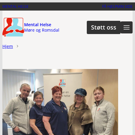
Hopp
MENTAL HELSE
FÅ HJELP
MIN SIDE
til
hovedinnhold
Mental Helse
Støtt oss
Møre og Romsdal
Hjem