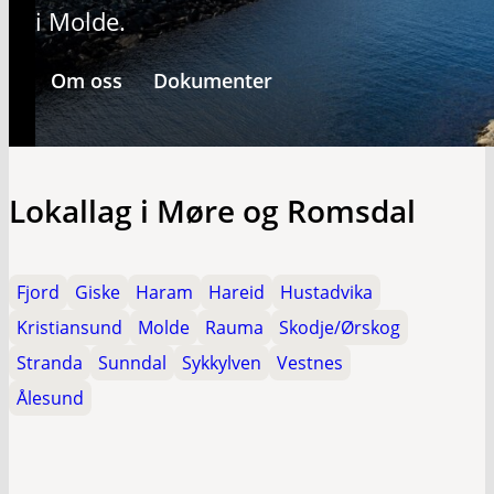
i Molde.
Om oss
Dokumenter
Lokallag i Møre og Romsdal
Fjord
Giske
Haram
Hareid
Hustadvika
Kristiansund
Molde
Rauma
Skodje/Ørskog
Stranda
Sunndal
Sykkylven
Vestnes
Ålesund