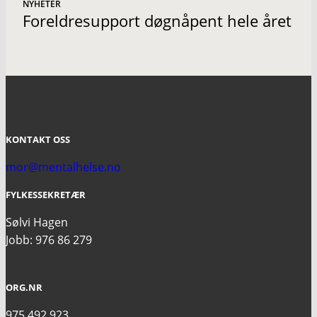
NYHETER
Foreldresupport døgnåpent hele året
KONTAKT OSS
mor@mentalhelse.no
FYLKESSEKRETÆR
Sølvi Hagen
Jobb: 976 86 279
ORG.NR
975 492 923