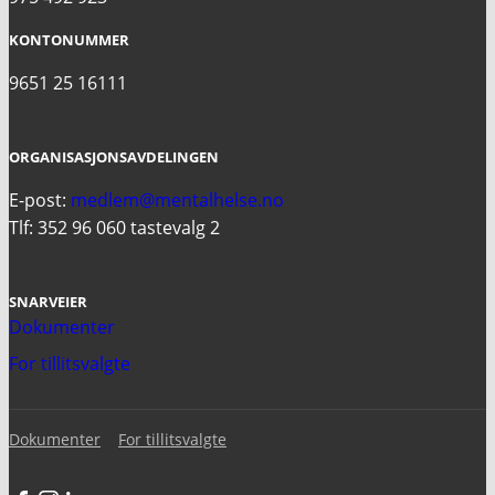
KONTONUMMER
9651 25 16111
ORGANISASJONSAVDELINGEN
E-post:
medlem@mentalhelse.no
Tlf: 352 96 060 tastevalg 2
SNARVEIER
Dokumenter
For tillitsvalgte
Dokumenter
For tillitsvalgte