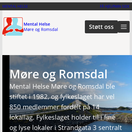
Hopp
MENTAL HELSE
FÅ HJELP
MIN SIDE
til
hovedinnhold
Mental Helse
Støtt oss
Møre og Romsdal
Møre og Romsdal
Mental Helse Møre og Romsdal ble
stiftet i 1982, og fylkeslaget har vel
850 medlemmer fordelt på 14
lokallag. Fylkeslaget holder til i fine
og lyse lokaler i Strandgata 3 sentralt