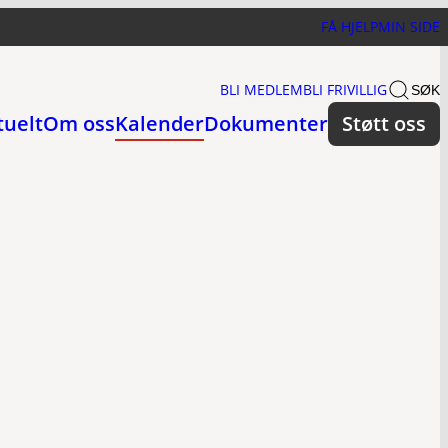
FÅ HJELP
MIN SIDE
BLI MEDLEM
BLI FRIVILLIG
SØK
tuelt
Om oss
Kalender
Dokumenter
Støtt oss