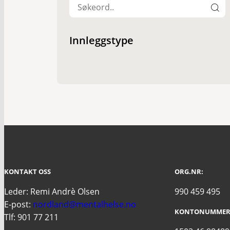
Innleggstype
KONTAKT OSS
ORG.NR:
Leder: Remi Andrè Olsen
990 459 495
E-post:
nordland@mentalhelse.no
KONTONUMMER
Tlf: 901 77 211