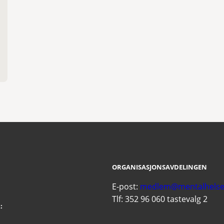
ORGANISASJONSAVDELINGEN
E-post:
medlem@mentalhelse
Tlf: 352 96 060 tastevalg 2
: