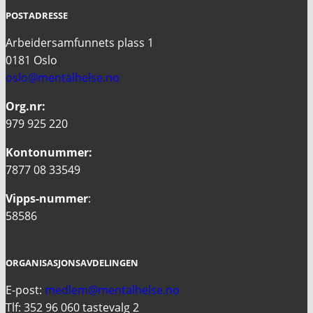
POSTADRESSE
Arbeidersamfunnets plass 1
0181 Oslo
oslo@mentalhelse.no
Org.nr:
979 925 220
Kontonummer:
7877 08 33549
Vipps-nummer
:
58586
ORGANISASJONSAVDELINGEN
E-post:
medlem@mentalhelse.no
Tlf: 352 96 060 tastevalg 2