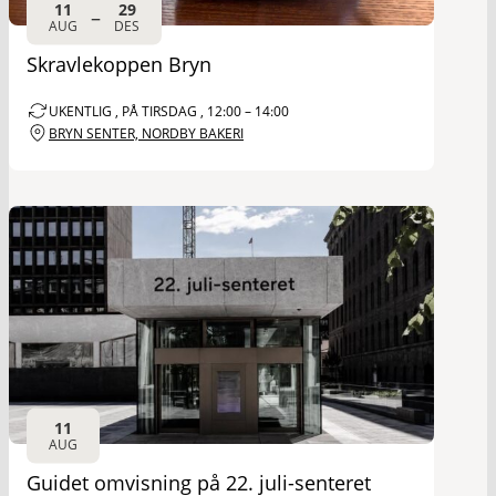
11
29
–
AUG
DES
Skravlekoppen Bryn
UKENTLIG , PÅ TIRSDAG , 12:00 – 14:00
BRYN SENTER, NORDBY BAKERI
11
AUG
Guidet omvisning på 22. juli-senteret