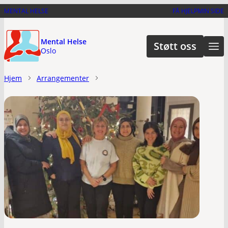
Hopp
MENTAL HELSE
FÅ HJELP
MIN SIDE
til
hovedinnhold
Mental Helse
Støtt oss
Oslo
Hjem
Arrangementer