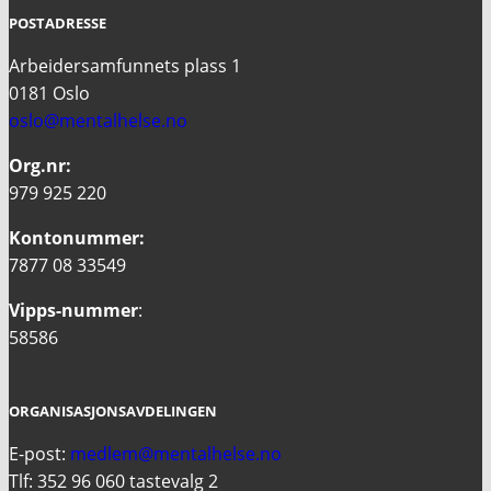
POSTADRESSE
Arbeidersamfunnets plass 1
0181 Oslo
oslo@mentalhelse.no
Org.nr:
979 925 220
Kontonummer:
7877 08 33549
Vipps-nummer
:
58586
ORGANISASJONSAVDELINGEN
E-post:
medlem@mentalhelse.no
Tlf: 352 96 060 tastevalg 2