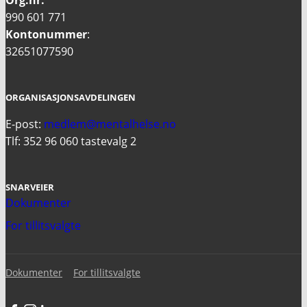
Org.nr:
990 601 771
Kontonummer
:
32651077590
ORGANISASJONSAVDELINGEN
E-post:
medlem@mentalhelse.no
Tlf: 352 96 060 tastevalg 2
SNARVEIER
Dokumenter
For tillitsvalgte
Dokumenter
For tillitsvalgte