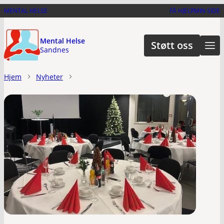
Hopp
MENTAL HELSE
FÅ HJELP
MIN SIDE
til
hovedinnhold
Mental Helse
Støtt oss
Sandnes
Hjem
Nyheter