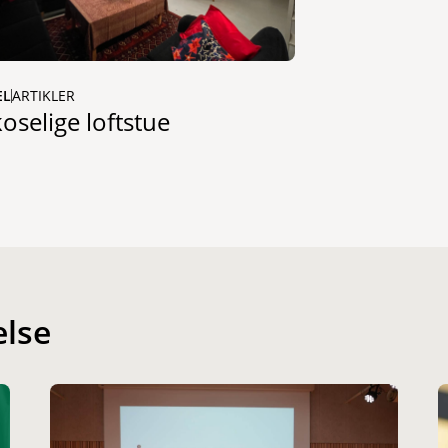
EL
ARTIKLER
koselige loftstue
else