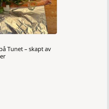
på Tunet – skapt av
er