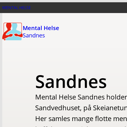
Hopp
MENTAL HELSE
til
hovedinnhold
Mental Helse
Sandnes
Sandnes
Mental Helse Sandnes holder til
Sandvedhuset, på Skeianetune
Her samles mange flotte menne