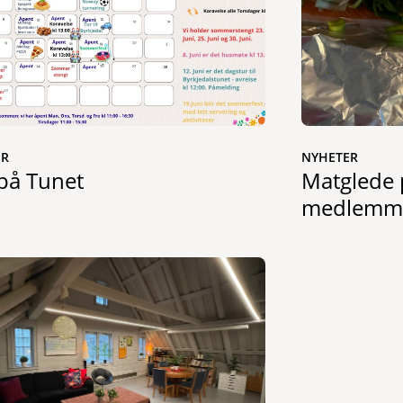
ER
NYHETER
 på Tunet
Matglede 
medlemm