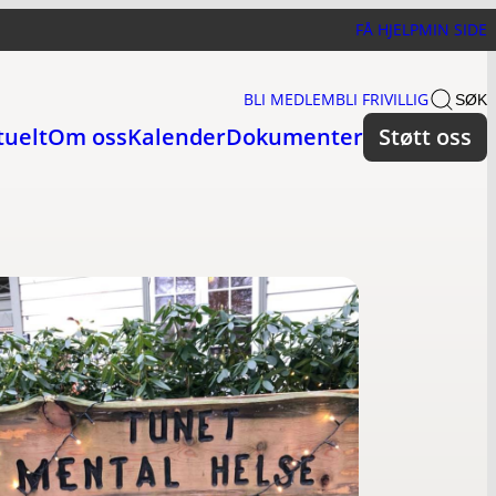
FÅ HJELP
MIN SIDE
BLI MEDLEM
BLI FRIVILLIG
SØK
tuelt
Om oss
Kalender
Dokumenter
Støtt oss