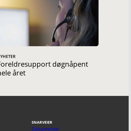
YHETER
Foreldresupport døgnåpent
hele året
SNARVEIER
Dokumenter