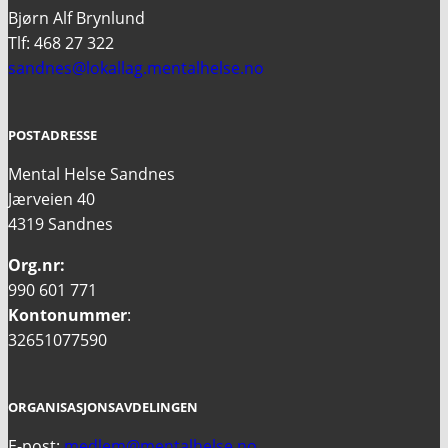
Bjørn Alf Brynlund
Tlf: 468 27 322
sandnes@lokallag.mentalhelse.no
POSTADRESSE
Mental Helse Sandnes
Jærveien 40
4319 Sandnes
Org.nr:
990 601 771
Kontonummer
:
32651077590
ORGANISASJONSAVDELINGEN
E-post:
medlem@mentalhelse.no