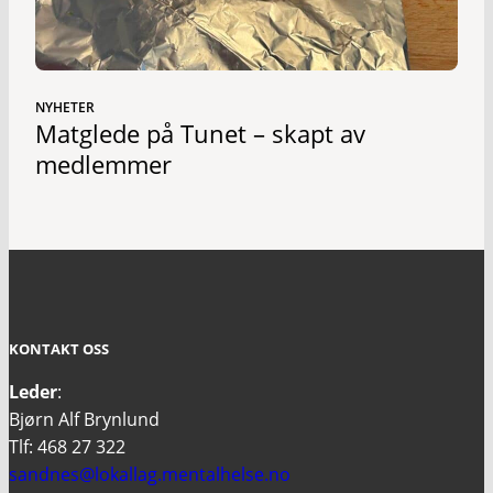
NYHETER
Matglede på Tunet – skapt av
medlemmer
KONTAKT OSS
Leder
:
Bjørn Alf Brynlund
Tlf: 468 27 322
sandnes@lokallag.mentalhelse.no