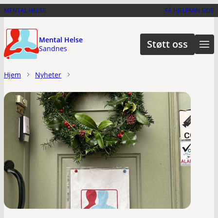
Hopp
MENTAL HELSE
FÅ HJELP
MIN SIDE
til
hovedinnhold
Mental Helse
Støtt oss
Sandnes
Hjem
Nyheter