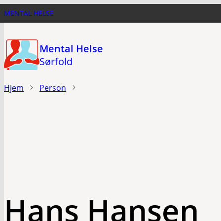
Hopp
MENTAL HELSE
til
hovedinnhold
Mental Helse
Sørfold
Hjem
Person
Hans Hansen