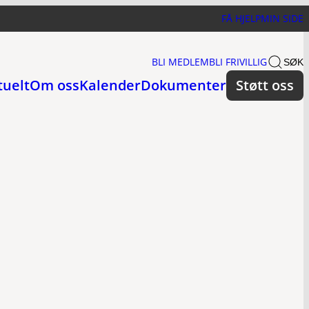
FÅ HJELP
MIN SIDE
BLI MEDLEM
BLI FRIVILLIG
SØK
tuelt
Om oss
Kalender
Dokumenter
Støtt oss