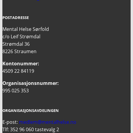
POSTADRESSE
Mental Helse Sørfold
c/o Leif Strømdal
Strømdal 36
8226 Straumen
Kontonummer:
4509 22 84119
Organisasjonsnummer:
995 025 353
ORGANISASJONSAVDELINGEN
E-post:
medlem@mentalhelse.no
Tlf: 352 96 060 tastevalg 2