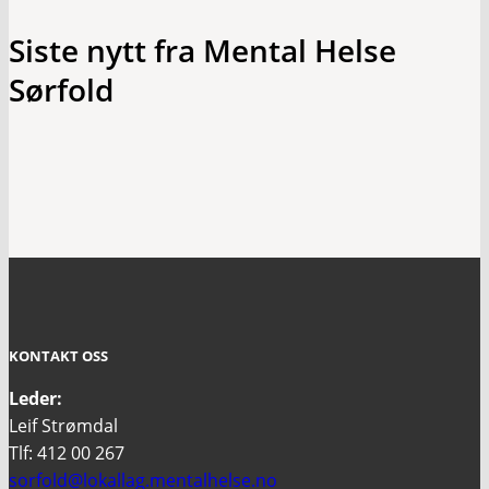
Siste nytt fra Mental Helse
Sørfold
KONTAKT OSS
Leder:
Leif Strømdal
Tlf: 412 00 267
sorfold@lokallag.mentalhelse.no