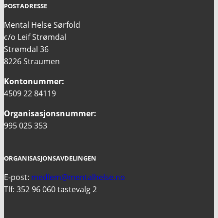
POSTADRESSE
Mental Helse Sørfold
c/o Leif Strømdal
Strømdal 36
8226 Straumen
Kontonummer:
4509 22 84119
Organisasjonsnummer:
995 025 353
ORGANISASJONSAVDELINGEN
E-post:
medlem@mentalhelse.no
Tlf: 352 96 060 tastevalg 2