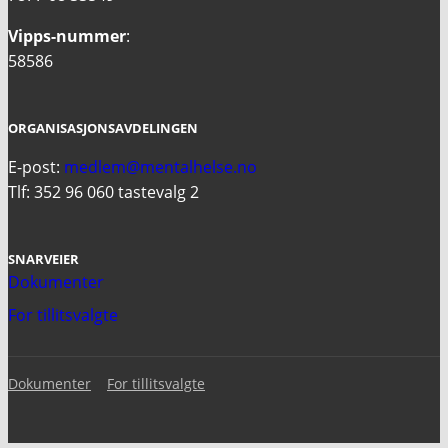
Vipps-nummer
:
58586
ORGANISASJONSAVDELINGEN
E-post:
medlem@mentalhelse.no
Tlf: 352 96 060 tastevalg 2
SNARVEIER
Dokumenter
For tillitsvalgte
Dokumenter
For tillitsvalgte