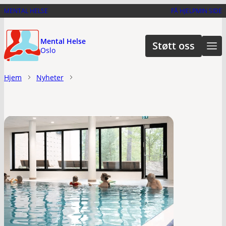
Hopp
MENTAL HELSE
FÅ HJELP
MIN SIDE
til
hovedinnhold
Mental Helse
Støtt oss
Oslo
Hjem
Nyheter