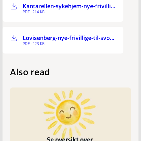
Kantarellen-sykehjem-nye-frivillige-til-svom-terapi-Oslo-feb-24
PDF · 214 KB
Lovisenberg-nye-frivillige-til-svo-terapi-Oslo-feb-24
PDF · 223 KB
Also read