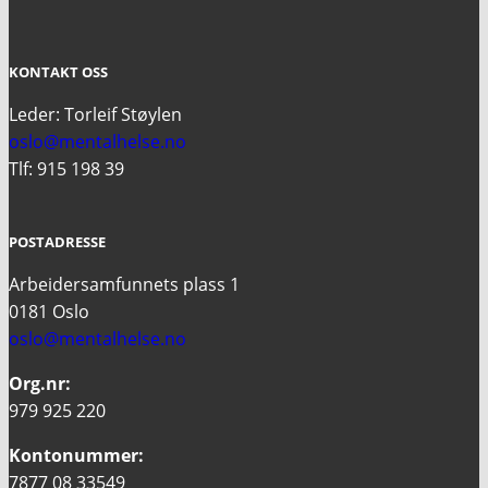
KONTAKT OSS
Leder: Torleif Støylen
oslo@mentalhelse.no
Tlf: 915 198 39
POSTADRESSE
Arbeidersamfunnets plass 1
0181 Oslo
oslo@mentalhelse.no
Org.nr:
979 925 220
Kontonummer:
7877 08 33549