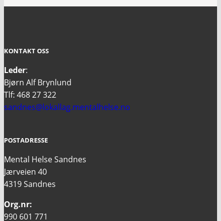
KONTAKT OSS
Leder
:
Bjørn Alf Brynlund
Tlf: 468 27 322
sandnes@lokallag.mentalhelse.no
POSTADRESSE
Mental Helse Sandnes
Jærveien 40
4319 Sandnes
Org.nr:
990 601 771