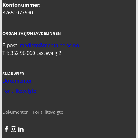
Kontonummer
:
32651077590
ORGANISASJONSAVDELINGEN
E-post:
medlem@mentalhelse.no
Tlf: 352 96 060 tastevalg 2
SNARVEIER
Dokumenter
For tillitsvalgte
Dokumenter
For tillitsvalgte