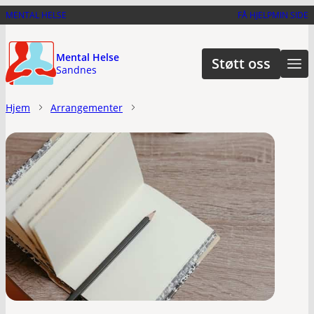
Hopp
MENTAL HELSE
FÅ HJELP
MIN SIDE
til
hovedinnhold
Mental Helse
Støtt oss
Sandnes
Hjem
Arrangementer