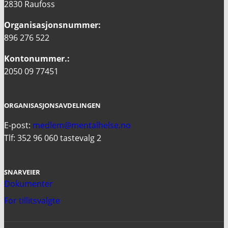
2830 Raufoss
Organisasjonsnummer:
896 276 522
Kontonummer.:
2050 09 77451
ORGANISASJONSAVDELINGEN
E-post:
medlem@mentalhelse.no
Tlf: 352 96 060 tastevalg 2
SNARVEIER
Dokumenter
For tillitsvalgte