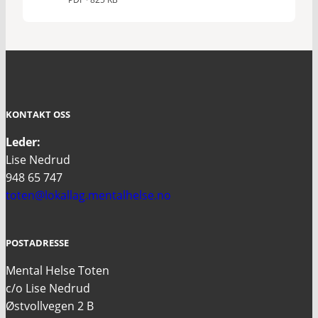
KONTAKT OSS
Leder:
Lise Nedrud
948 65 747
toten@lokallag.mentalhelse.no
POSTADRESSE
Mental Helse Toten
c/o Lise Nedrud
Østvollvegen 2 B