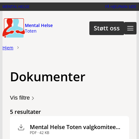
Hopp
MENTAL HELSE
FÅ HJELP
MIN SIDE
til
hovedinnhold
Mental Helse
Støtt oss
Toten
Hjem
Dokumenter
Vis filtre
5 resultater
Mental Helse Toten valgkomiteens innstilling 2026
PDF · 42 KB