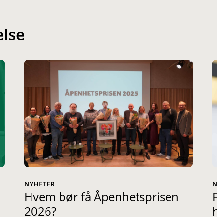
else
NYHETER
N
Hvem bør få Åpenhetsprisen
2026?