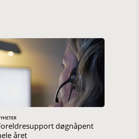
YHETER
Foreldresupport døgnåpent
hele året