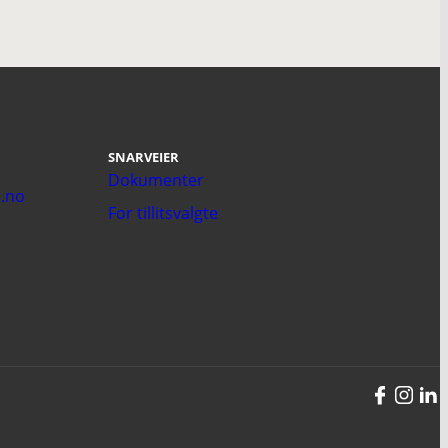
SNARVEIER
Dokumenter
.no
For tillitsvalgte