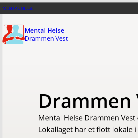
Hopp
MENTAL HELSE
til
hovedinnhold
Mental Helse
Drammen Vest
Drammen 
Mental Helse Drammen Vest er
Lokallaget har et flott lokal