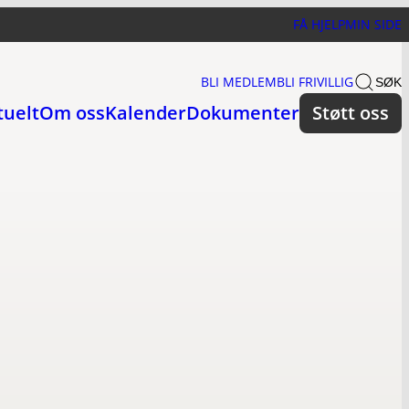
FÅ HJELP
MIN SIDE
BLI MEDLEM
BLI FRIVILLIG
SØK
tuelt
Om oss
Kalender
Dokumenter
Støtt oss