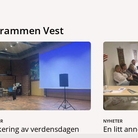
 Drammen Vest
ER
NYHETER
ering av verdensdagen
En litt an