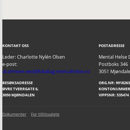
KONTAKT OSS
POSTADRESSE
Leder: Charlotte Nylén Olsen
Mental Helse
e-post:
Postboks 346
drammen.vest@lokallag.mentalhelse.no
3051 Mjøndal
BESØKSADRESSE
ORG.NR: 9918263
ØVRE TVERRGATE 6,
KONTONUMMER: 
3050 MJØNDALEN
VIPPSNR: 53547
Dokumenter
For tillitsvalgte