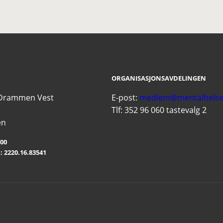
ORGANISASJONSAVDELINGEN
 Drammen Vest
E-post:
medlem@mentalhelse
Tlf: 352 96 060 tastevalg 2
en
00
2220.16.83541
4