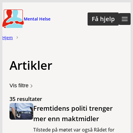
Hopp
til
Få hjelp
Mental Helse
hovedinnhold
Hjem
Artikler
Vis filtre
35 resultater
Fremtidens politi trenger
mer enn maktmidler
Tilstede på møtet var også Rådet for