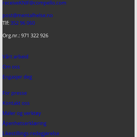
receiveKNIF@compello.com
post@mentalhelse.no
Tlf:
352 96 060
Org.nr.: 971 322 926
Vårt arbeid
Om oss
Engasjer deg
For presse
Kontakt oss
Maler og verktøy
Åpenhetserklæring
Likestillings-redegjørelse