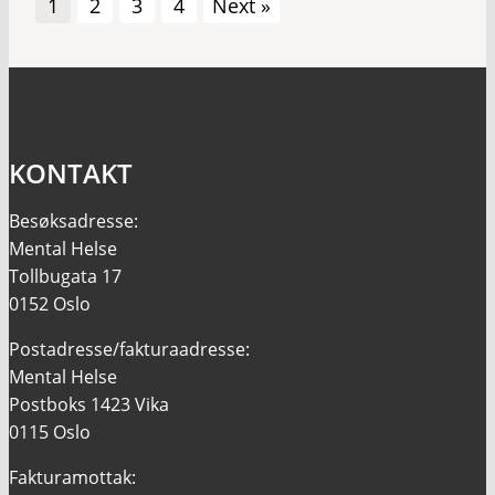
1
2
3
4
Next »
KONTAKT
Besøksadresse:
Mental Helse
Tollbugata 17
0152 Oslo
Postadresse/fakturaadresse:
Mental Helse
Postboks 1423 Vika
0115 Oslo
Fakturamottak: