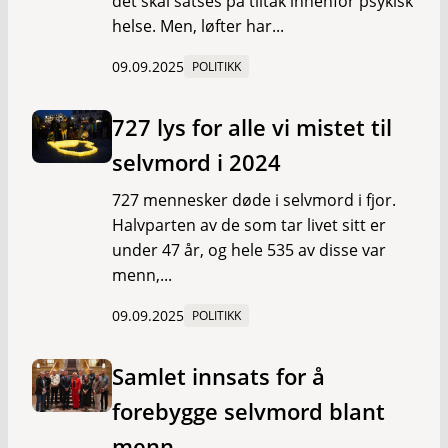
det skal satses på tiltak innenfor psykisk
helse. Men, løfter har...
09.09.2025
POLITIKK
727 lys for alle vi mistet til
selvmord i 2024
727 mennesker døde i selvmord i fjor.
Halvparten av de som tar livet sitt er
under 47 år, og hele 535 av disse var
menn,...
09.09.2025
POLITIKK
Samlet innsats for å
forebygge selvmord blant
menn