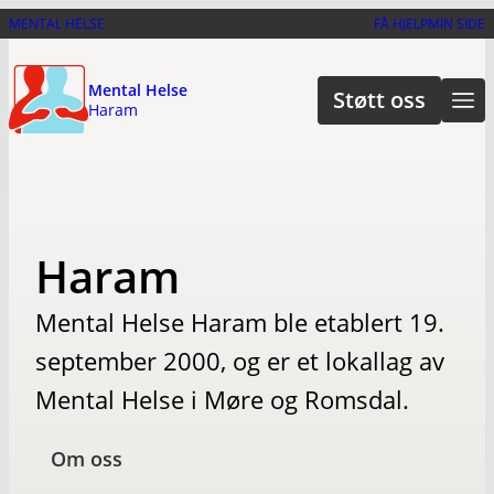
Hopp
MENTAL HELSE
FÅ HJELP
MIN SIDE
til
hovedinnhold
Mental Helse
Støtt oss
Haram
Haram
Mental Helse Haram ble etablert 19.
september 2000, og er et lokallag av
Mental Helse i Møre og Romsdal.
Om oss