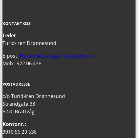
KONTAKT OSS
Leder
Turid-Iren Drønnesund
E-post:
Haram@lokallag.mentalhelse.no
Mob.: 922 06 436
POSTADRESSE
c/o Turid-Iren Drønnesund
Strandgata 38
6270 Brattvåg
Kontonr.:
3910 56 29 536