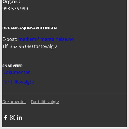
Org.nr.:
993 576 999
ORGANISASJONSAVDELINGEN
E-post:
medlem@mentalhelse.no
Tlf: 352 96 060 tastevalg 2
SNARVEIER
Dokumenter
For tillitsvalgte
Dokumenter
For tillitsvalgte