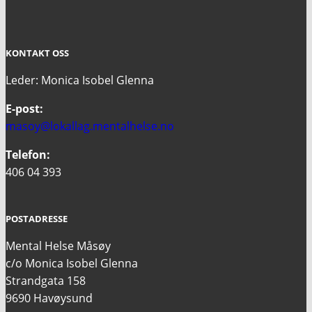
KONTAKT OSS
Leder: Monica Isobel Glenna
E-post:
masoy@lokallag.mentalhelse.no
Telefon:
406 04 393
POSTADRESSE
Mental Helse Måsøy
c/o Monica Isobel Glenna
Strandgata 158
9690 Havøysund