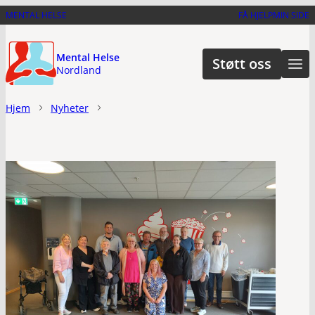
Hopp
MENTAL HELSE
FÅ HJELP
MIN SIDE
til
hovedinnhold
Mental Helse
Støtt oss
Nordland
Hjem
Nyheter