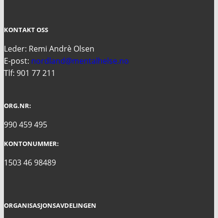
KONTAKT OSS
Leder: Remi Andrè Olsen
E-post:
nordland@mentalhelse.no
Tlf: 901 77 211
ORG.NR:
990 459 495
KONTONUMMER:
1503 46 98489
ORGANISASJONSAVDELINGEN