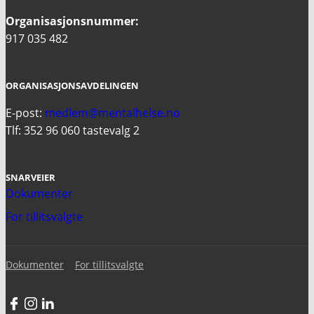
Organisasjonsnummer:
917 035 482
ORGANISASJONSAVDELINGEN
E-post:
medlem@mentalhelse.no
Tlf: 352 96 060 tastevalg 2
SNARVEIER
Dokumenter
For tillitsvalgte
Dokumenter
For tillitsvalgte