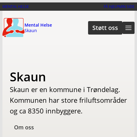
Hopp
MENTAL HELSE
FÅ HJELP
MIN SIDE
til
hovedinnhold
Mental Helse
Støtt oss
Skaun
Skaun
Skaun er en kommune i Trøndelag.
Kommunen har store friluftsområder
og ca 8350 innbyggere.
Om oss