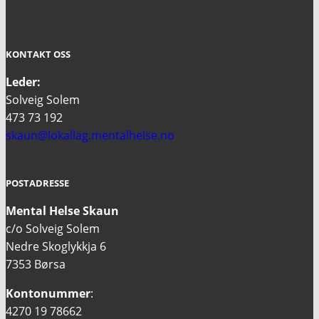
KONTAKT OSS
Leder:
Solveig Solem
473 73 192
skaun@lokallag.mentalhelse.no
POSTADRESSE
Mental Helse Skaun
c/o Solveig Solem
Nedre Skoglykkja 6
7353 Børsa
Kontonummer
:
4270 19 78662