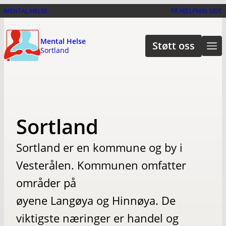
Hopp
MENTAL HELSE
FÅ HJELP
MIN SIDE
til
hovedinnhold
Mental Helse
Støtt oss
Sortland
Sortland
Sortland er en kommune og by i
Vesterålen. Kommunen omfatter
områder på
øyene Langøya og Hinnøya. De
viktigste næringer er handel og