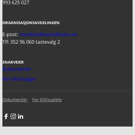
993 625 027
ORGANISASJONSAVDELINGEN
E-post:
medlem@mentalhelse.no
Tlf: 352 96 060 tastevalg 2
SNARVEIER
Dokumenter
For tillitsvalgte
Dokumenter
For tillitsvalgte