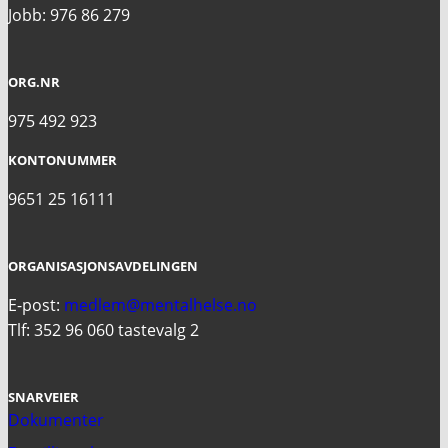
Jobb: 976 86 279
ORG.NR
975 492 923
KONTONUMMER
9651 25 16111
ORGANISASJONSAVDELINGEN
E-post:
medlem@mentalhelse.no
Tlf: 352 96 060 tastevalg 2
SNARVEIER
Dokumenter