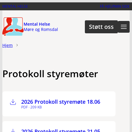
Hopp
MENTAL HELSE
FÅ HJELP
MIN SIDE
til
hovedinnhold
Mental Helse
Støtt oss
Møre og Romsdal
Hjem
Protokoll styremøter
2026 Protokoll styremøte 18.06
PDF · 209 KB
2026 Protokoll styremøte 21.05