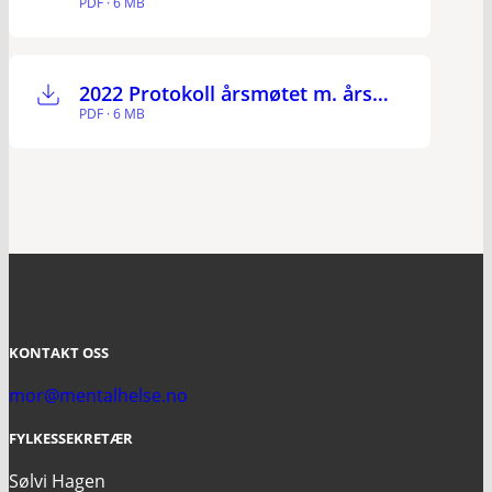
PDF · 6 MB
2022 Protokoll årsmøtet m. årsmelding og revidert regnskap
PDF · 6 MB
KONTAKT OSS
mor@mentalhelse.no
FYLKESSEKRETÆR
Sølvi Hagen