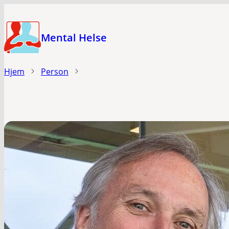
Hopp
til
Mental Helse
hovedinnhold
Hjem
Person