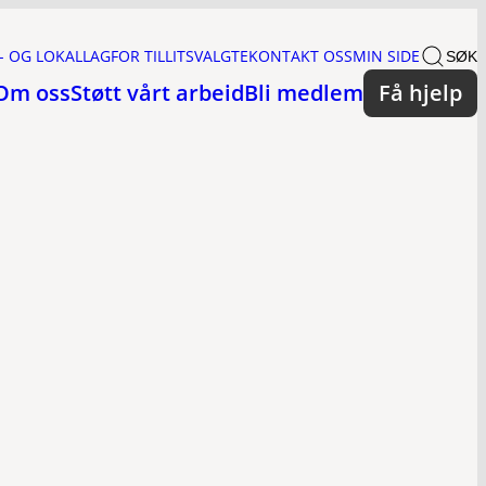
- OG LOKALLAG
FOR TILLITSVALGTE
KONTAKT OSS
MIN SIDE
SØK
Om oss
Støtt vårt arbeid
Bli medlem
Få hjelp