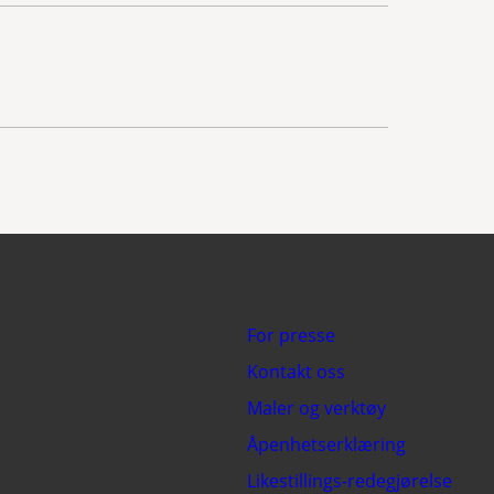
For presse
Kontakt oss
Maler og verktøy
Åpenhetserklæring
Likestillings-redegjørelse