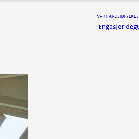
VÅRT ARBEID
FYLKES
Engasjer deg