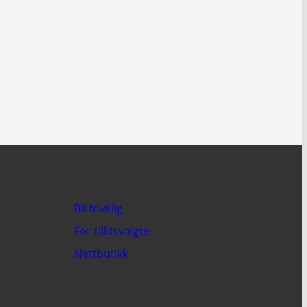
Bli frivillig
For tillitsvalgte
Nettbutikk