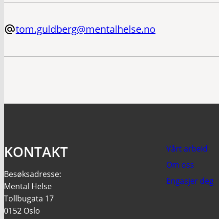
tom.guldberg@mentalhelse.no
KONTAKT
Vårt arbeid
Om oss
Besøksadresse:
Engasjer deg
Mental Helse
Tollbugata 17
0152 Oslo