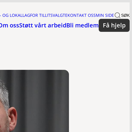
- OG LOKALLAG
FOR TILLITSVALGTE
KONTAKT OSS
MIN SIDE
SØK
Om oss
Støtt vårt arbeid
Bli medlem
Få hjelp