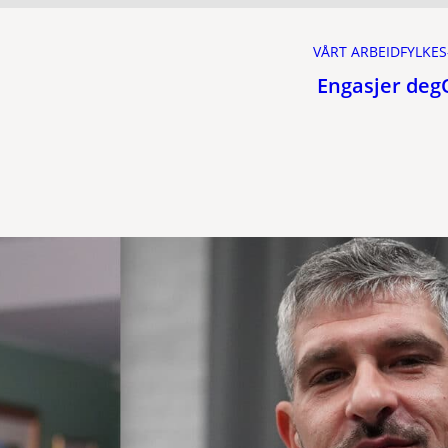
VÅRT ARBEID
FYLKES
Engasjer deg