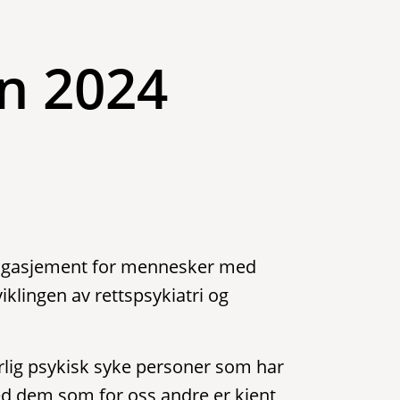
n 2024
engasjement for mennesker med
viklingen av rettspsykiatri og
orlig psykisk syke personer som har
ed dem som for oss andre er kjent