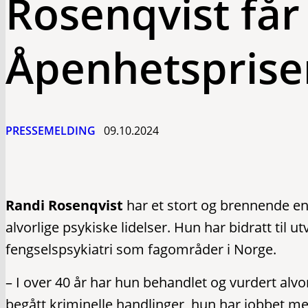
Rosenqvist får
Åpenhetsprise
PRESSEMELDING
09.10.2024
Randi Rosenqvist
har et stort og brennende 
alvorlige psykiske lidelser. Hun har bidratt til ut
fengselspsykiatri som fagområder i Norge.
– I over 40 år har hun behandlet og vurdert alv
begått kriminelle handlinger, hun har jobbet m