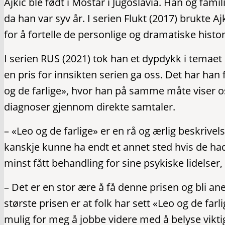
Ajkic
ble født i Mostar i Jugoslavia. Han og fami
da han var syv år. I serien Flukt (2017) brukte 
for å fortelle de personlige og dramatiske histor
I serien RUS (2021) tok han et dypdykk i temae
en pris for innsikten serien ga oss. Det har han 
og de farlige», hvor han på samme måte viser o
diagnoser gjennom direkte samtaler.
– «Leo og de farlige» er en rå og ærlig beskriv
kanskje kunne ha endt et annet sted hvis de hadde
minst fått behandling for sine psykiske lidelser
– Det er en stor ære å få denne prisen og bli ane
største prisen er at folk har sett «Leo og de far
mulig for meg å jobbe videre med å belyse vikti