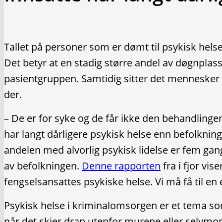
Tallet på personer som er dømt til psykisk helsev
Det betyr at en stadig større andel av døgnplas
pasientgruppen. Samtidig sitter det mennesker i
der.
– De er for syke og de får ikke den behandlingen
har langt dårligere psykisk helse enn befolkning
andelen med alvorlig psykisk lidelse er fem gan
av befolkningen.
Denne rapporten
fra i fjor vi
fengselsansattes psykiske helse. Vi må få til en
Psykisk helse i kriminalomsorgen er et tema s
når det skjer drap utenfor murene eller selvmo