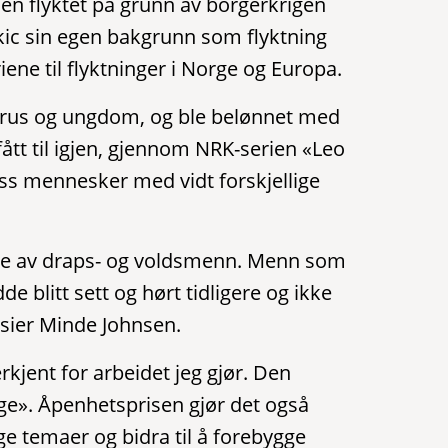
lien flyktet på grunn av borgerkrigen
Ajkic sin egen bakgrunn som flyktning
iene til flyktninger i Norge og Europa.
t rus og ungdom, og ble belønnet med
fått til igjen, gjennom NRK-serien «Leo
ss mennesker med vidt forskjellige
else av draps- og voldsmenn. Menn som
 blitt sett og hørt tidligere og ikke
, sier Minde Johnsen.
rkjent for arbeidet jeg gjør. Den
lige». Åpenhetsprisen gjør det også
ge temaer og bidra til å forebygge