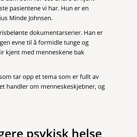
ste pasientene vi har. Hun er en
arius Minde Johnsen.
prisbelønte dokumentarserier. Han er
egen evne til å formidle tunge og
 blir kjent med menneskene bak
om tar opp et tema som er fullt av
 det handler om menneskeskjebner, og
igere psykisk helse