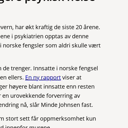
ern, har økt kraftig de siste 20 årene.
sene i psykiatrien opptas av denne
 norske fengsler som aldri skulle vært
 de trenger. Innsatte i norske fengsel
en ellers.
En ny rapport
viser at
ger høyere blant innsatte enn resten
ser en urovekkende forverring av
 endring nå, slår Minde Johnsen fast.
om stort sett får oppmerksomhet kun
rd innenfor murene.