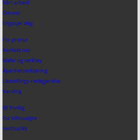
Vårt arbeid
Om oss
Engasjer deg
For presse
Kontakt oss
Maler og verktøy
Åpenhetserklæring
Likestillings-redegjørelse
Varsling
Bli frivillig
For tillitsvalgte
Nettbutikk