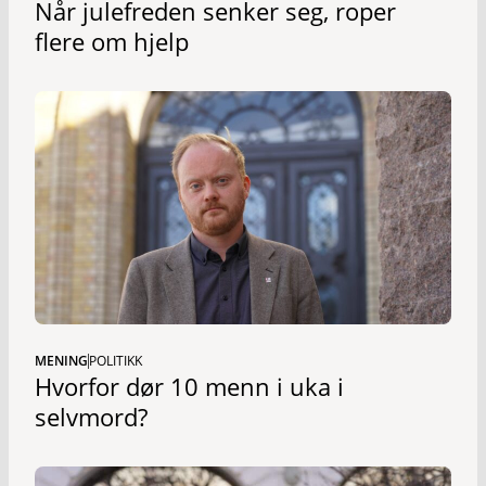
Når julefreden senker seg, roper
flere om hjelp
MENING
POLITIKK
Hvorfor dør 10 menn i uka i
selvmord?