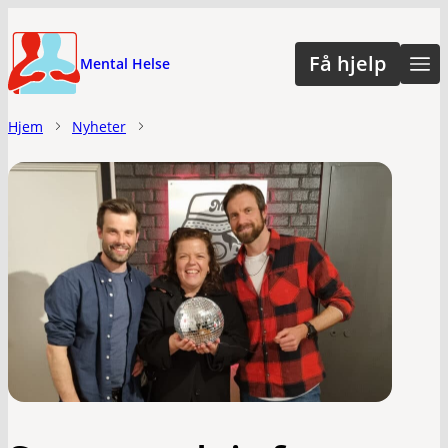
Hopp
til
Få hjelp
Mental Helse
hovedinnhold
Hjem
Nyheter