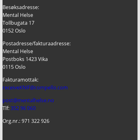
Besøksadresse:
Mental Helse
Tollbugata 17
0152 Oslo
Postadresse/fakturaadresse:
Mental Helse
Postboks 1423 Vika
0115 Oslo
Fakturamottak:
receiveKNIF@compello.com
post@mentalhelse.no
Tlf:
352 96 060
Org.nr.: 971 322 926