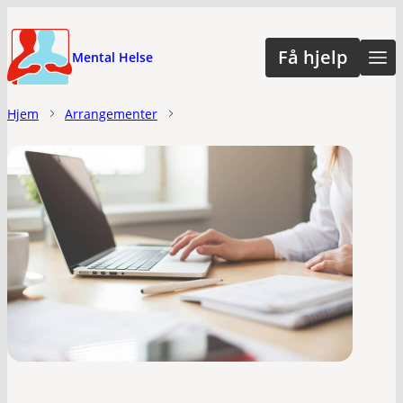
Hopp
til
Få hjelp
Mental Helse
hovedinnhold
Hjem
Arrangementer