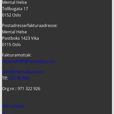
Mental Helse
Tollbugata 17
0152 Oslo
Postadresse/fakturaadresse:
Mental Helse
Postboks 1423 Vika
0115 Oslo
Fakturamottak:
receiveKNIF@compello.com
post@mentalhelse.no
Tlf:
352 96 060
Org.nr.: 971 322 926
Vårt arbeid