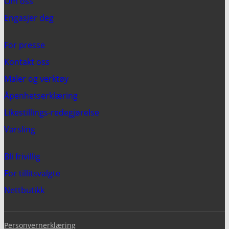
Om oss
Engasjer deg
For presse
Kontakt oss
Maler og verktøy
Åpenhetserklæring
Likestillings-redegjørelse
Varsling
Bli frivillig
For tillitsvalgte
Nettbutikk
Personvernerklæring