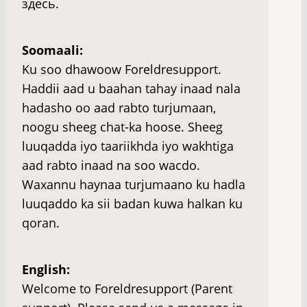
здесь.
Soomaali:
Ku soo dhawoow Foreldresupport.
Haddii aad u baahan tahay inaad nala
hadasho oo aad rabto turjumaan,
noogu sheeg chat-ka hoose. Sheeg
luuqadda iyo taariikhda iyo wakhtiga
aad rabto inaad na soo wacdo.
Waxannu haynaa turjumaano ku hadla
luuqaddo ka sii badan kuwa halkan ku
qoran.
English:
Welcome to Foreldresupport (Parent