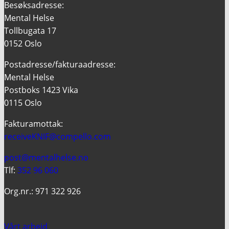
Besøksadresse:
Mental Helse
Tollbugata 17
0152 Oslo
Postadresse/fakturaadresse:
Mental Helse
Postboks 1423 Vika
0115 Oslo
Fakturamottak:
receiveKNIF@compello.com
post@mentalhelse.no
Tlf:
352 96 060
Org.nr.: 971 322 926
Vårt arbeid