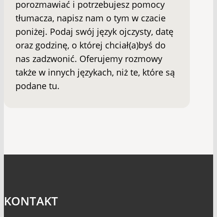
porozmawiać i potrzebujesz pomocy
tłumacza, napisz nam o tym w czacie
poniżej. Podaj swój język ojczysty, datę
oraz godzinę, o której chciał(a)byś do
nas zadzwonić. Oferujemy rozmowy
także w innych językach, niż te, które są
podane tu.
KONTAKT