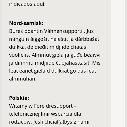
indicados aquí.
Nord-samisk:
Bures boahtin Váhnensupportii. Jus
minguin áiggošit háleštit ja dárbbašat
dulkka, de dieđit midjiide chatas
vuollelis. Almmut giela ja guđe beaivvi
ja diimmu midjiide čuojahasttášit. Mis
leat eanet gielaid dulkkat go dás leat
almmuhan.
Polskie:
Witamy w Foreldresupport –
telefonicznej linii wsparcia dla
rodziców. Jeśli chciał(a)byś z nami