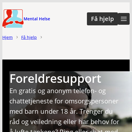
Hopp
til
Få hjelp
Mental Helse
hovedinnhold
Hjem
Få hjelp
Foreldresupport
En gratis og anonym telefon- og
chattetjeneste for omsorgspersoner
med barn under 18 år. Trenger du
råd og veiledning eller har behov for
å lufte tankene? Ring eller chat med