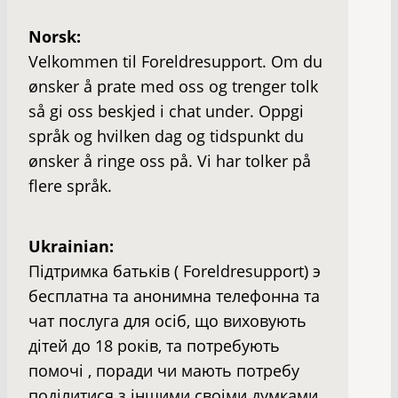
Norsk:
Velkommen til Foreldresupport. Om du
ønsker å prate med oss og trenger tolk
så gi oss beskjed i chat under. Oppgi
språk og hvilken dag og tidspunkt du
ønsker å ringe oss på. Vi har tolker på
flere språk.
Ukrainian:
Пiдтримка батькiв ( Foreldresupport) э
бесплатна та анонимна телефонна та
чат послуга для осiб, що виховують
дiтей до 18 рокiв, та потребують
помочi , поради чи мають потребу
подiлитися з iншими своiми думками.