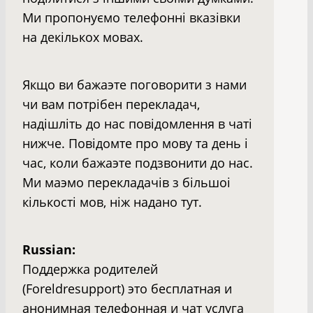
Ми пропонуємо телефонні вказівки
на декількох мовах.
Якщо ви бажаэте поговорити з нами
чи вам потрiбен перекладач,
надiшлiть до нас повiдомлення в чатi
нижче. Повiдомте про мову та день i
час, коли бажаэте подзвонити до нас.
Ми маэмо перекладачiв з бiльшоi
кiлькостi мов, нiж надано тут.
Russian:
Поддержка родителей
(Foreldresupport) это бесплатная и
анонимная телефонная и чат услуга