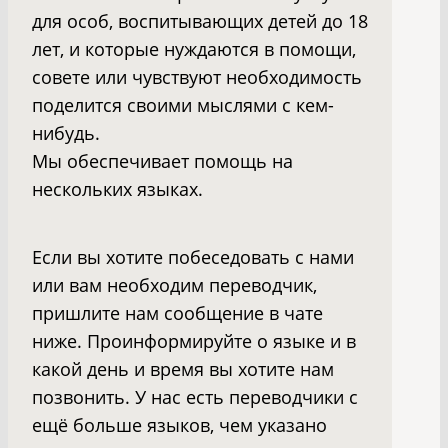
для особ, воспитывающих детей до 18
лет, и которые нуждаются в помощи,
совете или чувствуют необходимость
поделится своими мыслями с кем-
нибудь.
Мы обеспечивает помощь на
нескольких языках.
Если вы хотите побеседовать с нами
или вам необходим переводчик,
пришлите нам сообщение в чате
ниже. Проинформируйте о языке и в
какой день и время вы хотите нам
позвонить. У нас есть переводчики с
ещё больше языков, чем указано