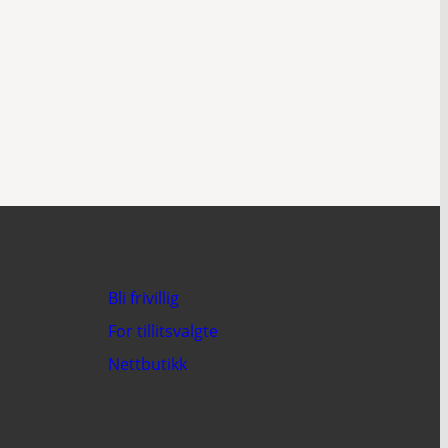
Bli frivillig
For tillitsvalgte
Nettbutikk