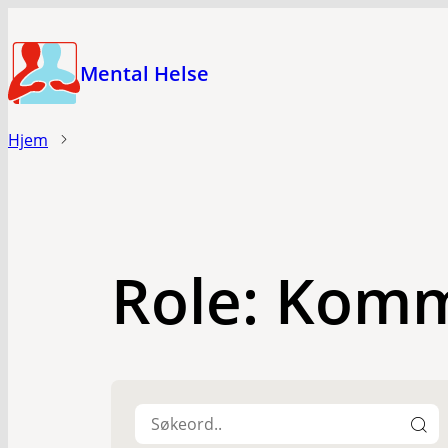
Hopp
til
Mental Helse
hovedinnhold
Hjem
Role:
Kommu