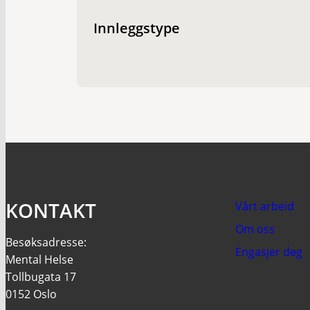
Innleggstype
KONTAKT
Vårt arbeid
Om oss
Besøksadresse:
Engasjer deg
Mental Helse
Tollbugata 17
0152 Oslo