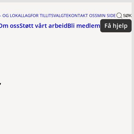
- OG LOKALLAG
FOR TILLITSVALGTE
KONTAKT OSS
MIN SIDE
SØK
Om oss
Støtt vårt arbeid
Bli medlem
Få hjelp
f