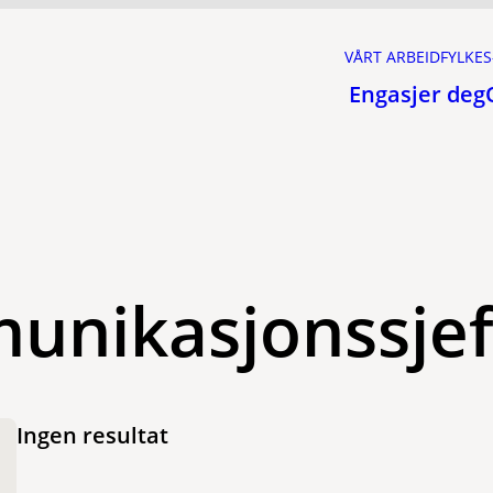
VÅRT ARBEID
FYLKES
Engasjer deg
nikasjonssje
Ingen resultat