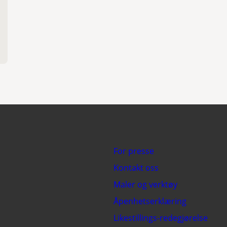
For presse
Kontakt oss
Maler og verktøy
Åpenhetserklæring
Likestillings-redegjørelse