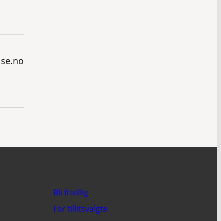
lse.no
Bli frivillig
For tillitsvalgte