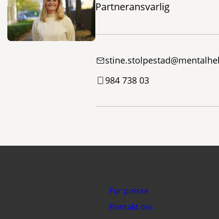
Partneransvarlig
stine.stolpestad@mentalhe
984 738 03
For presse
Kontakt oss