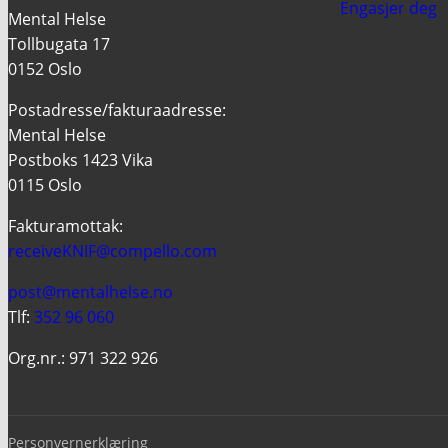
Engasjer deg
Mental Helse
Tollbugata 17
0152 Oslo
Postadresse/fakturaadresse:
Mental Helse
Postboks 1423 Vika
0115 Oslo
Fakturamottak:
receiveKNIF@compello.com
post@mentalhelse.no
Tlf:
352 96 060
Org.nr.: 971 322 926
Personvernerklæring