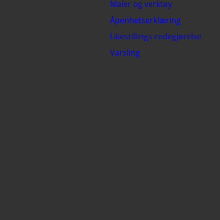
Maler og verktøy
Åpenhetserklæring
Likestillings-redegjørelse
Varsling