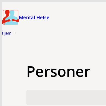
Hopp
til
Mental Helse
hovedinnhold
Hjem
Personer