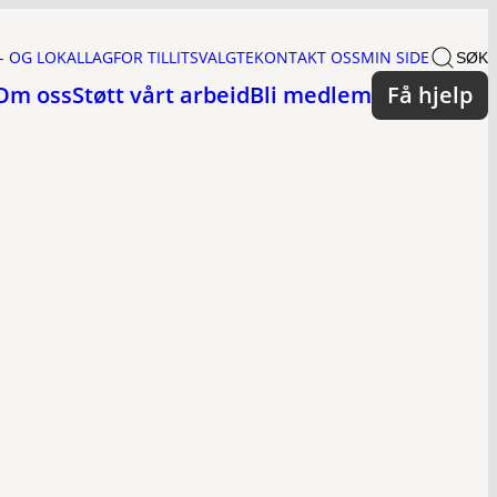
- OG LOKALLAG
FOR TILLITSVALGTE
KONTAKT OSS
MIN SIDE
SØK
Om oss
Støtt vårt arbeid
Bli medlem
Få hjelp