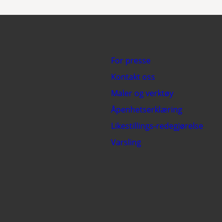
For presse
Kontakt oss
Maler og verktøy
Åpenhetserklæring
Likestillings-redegjørelse
Varsling