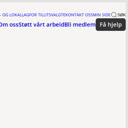
- OG LOKALLAG
FOR TILLITSVALGTE
KONTAKT OSS
MIN SIDE
SØK
Om oss
Støtt vårt arbeid
Bli medlem
Få hjelp