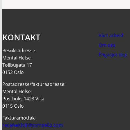
KONTAKT
Vårt arbeid
Om oss
Besøksadresse:
Engasjer deg
Mental Helse
Tollbugata 17
0152 Oslo
Postadresse/fakturaadresse:
Mental Helse
Postboks 1423 Vika
0115 Oslo
Fakturamottak:
receiveKNIF@compello.com