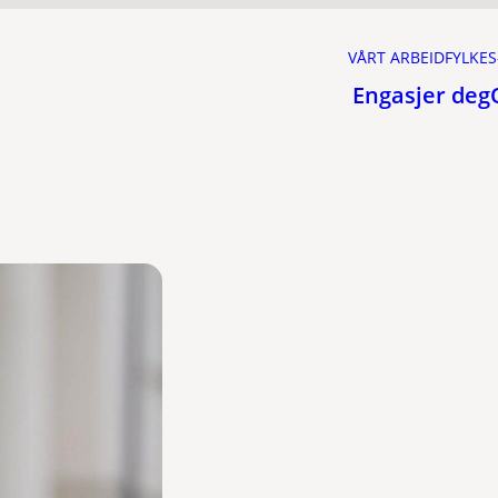
VÅRT ARBEID
FYLKES
Engasjer deg