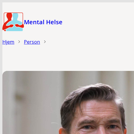
Hopp
til
Mental Helse
hovedinnhold
Hjem
Person