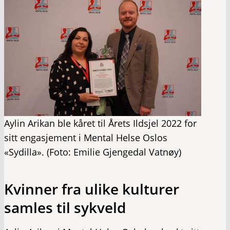
Aylin Arikan ble kåret til Årets Ildsjel 2022 for
sitt engasjement i Mental Helse Oslos
«Sydilla». (Foto: Emilie Gjengedal Vatnøy)
Kvinner fra ulike kulturer
samles til sykveld