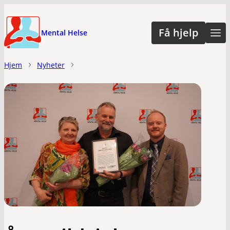
Hopp
til
Få hjelp
Mental Helse
hovedinnhold
Hjem
Nyheter