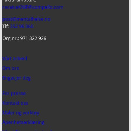
receiveKNIF@compello.com
post@mentalhelse.no
Tlf:
352 96 060
Org.nr.: 971 322 926
Vårt arbeid
Om oss
Engasjer deg
For presse
Kontakt oss
Maler og verktøy
Åpenhetserklæring