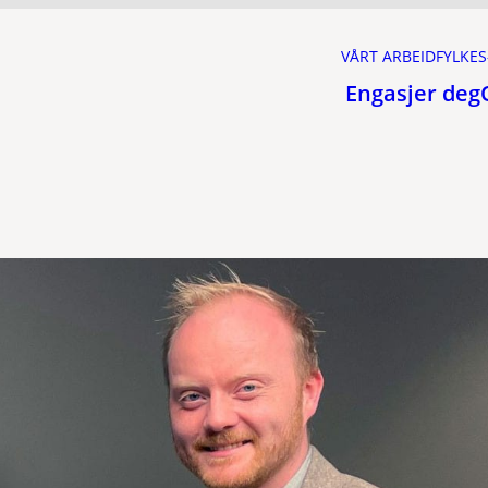
VÅRT ARBEID
FYLKES
Engasjer deg