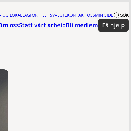
- OG LOKALLAG
FOR TILLITSVALGTE
KONTAKT OSS
MIN SIDE
SØK
Om oss
Støtt vårt arbeid
Bli medlem
Få hjelp