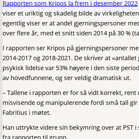
Rapporten som Kripos la frem i desember 2022
viser et uriktig og skadelig bilde av virkelighete
egentlig viser er at andel gjerningspersoner med 
over flere år, med et snitt siden 2014 på 30 % (ta
I rapporten ser Kripos på gjerningspersoner med 
2014-2017 og 2018-2021. De skriver at «antallet
psykisk lidelse var 53% høyere i den siste period
av hovedfunnene, og ser veldig dramatisk ut.
– Tallene i rapporten er for så vidt korrekt, ren
misvisende og manipulerende fordi små tall gir 
Fabritius i møtet.
Han uttrykte videre sin bekymring over at PST i s
fra rapporten til grunn.