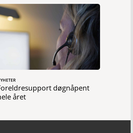
YHETER
Foreldresupport døgnåpent
hele året