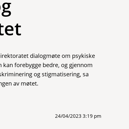
og
tet
idirektoratet dialogmøte om psykiske
en kan forebygge bedre, og gjennom
kriminering og stigmatisering, sa
ngen av møtet.
Publisert
24/04/2023 3:19 pm