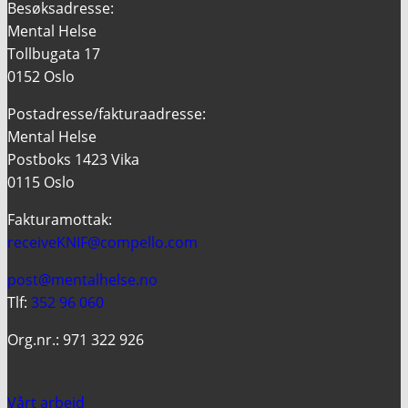
Besøksadresse:
Mental Helse
Tollbugata 17
0152 Oslo
Postadresse/fakturaadresse:
Mental Helse
Postboks 1423 Vika
0115 Oslo
Fakturamottak:
receiveKNIF@compello.com
post@mentalhelse.no
Tlf:
352 96 060
Org.nr.: 971 322 926
Vårt arbeid