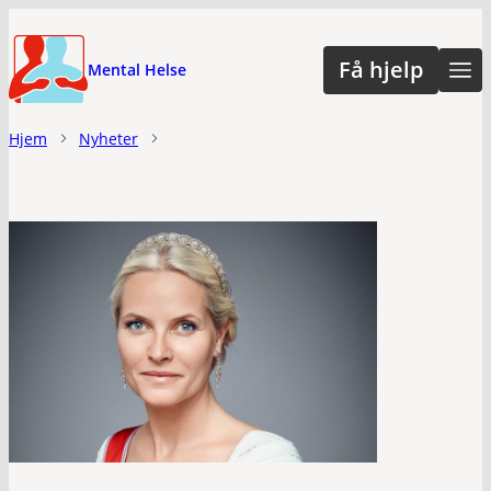
Hopp
til
Få hjelp
Mental Helse
hovedinnhold
Hjem
Nyheter