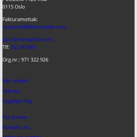
0115 Oslo
Fakturamottak:
receiveKNIF@compello.com
post@mentalhelse.no
Tlf:
352 96 060
Org.nr.: 971 322 926
Vårt arbeid
Om oss
Engasjer deg
For presse
Kontakt oss