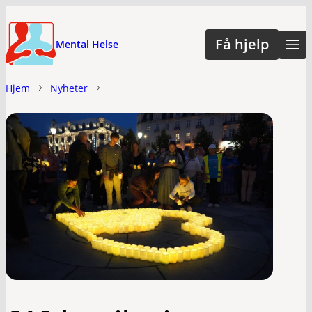
Hopp
til
Få hjelp
Mental Helse
hovedinnhold
Hjem
Nyheter