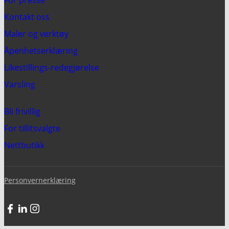
For presse
Kontakt oss
Maler og verktøy
Åpenhetserklæring
Likestillings-redegjørelse
Varsling
Bli frivillig
For tillitsvalgte
Nettbutikk
Personvernerklæring