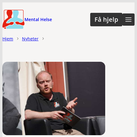
Hopp
til
Få hjelp
Mental Helse
hovedinnhold
Hjem
Nyheter