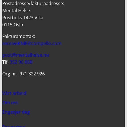
Postadresse/fakturaadresse:
Mental Helse
Postboks 1423 Vika
0115 Oslo
Fakturamottak:
receiveKNIF@compello.com
post@mentalhelse.no
Tlf:
352 96 060
Org.nr.: 971 322 926
Vårt arbeid
Om oss
Engasjer deg