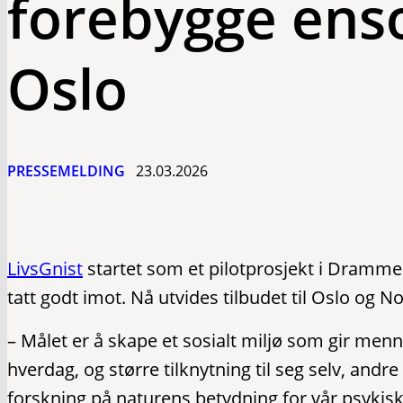
forebygge ens
Oslo
PRESSEMELDING
23.03.2026
LivsGnist
startet som et pilotprosjekt i Drammen
tatt godt imot. Nå utvides tilbudet til Oslo og N
– Målet er å skape et sosialt miljø som gir men
hverdag, og større tilknytning til seg selv, andr
forskning på naturens betydning for vår psyki