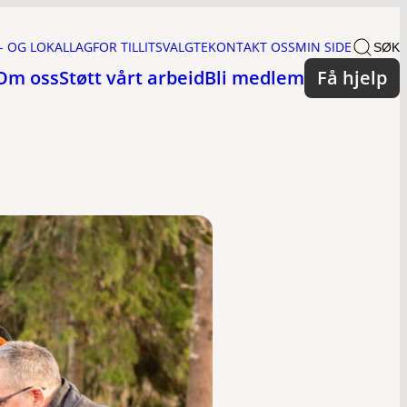
- OG LOKALLAG
FOR TILLITSVALGTE
KONTAKT OSS
MIN SIDE
SØK
Om oss
Støtt vårt arbeid
Bli medlem
Få hjelp