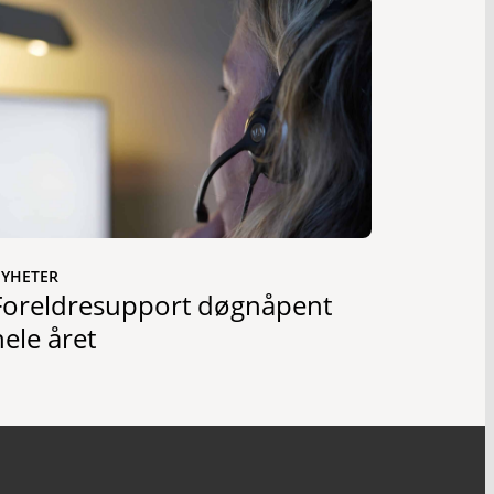
YHETER
Foreldresupport døgnåpent
hele året