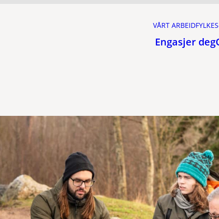
VÅRT ARBEID
FYLKES
Engasjer deg