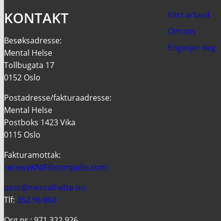
KONTAKT
Vårt arbeid
Om oss
Besøksadresse:
Engasjer deg
Mental Helse
Tollbugata 17
0152 Oslo
Postadresse/fakturaadresse:
Mental Helse
Postboks 1423 Vika
0115 Oslo
Fakturamottak:
receiveKNIF@compello.com
post@mentalhelse.no
Tlf:
352 96 060
Org.nr.: 971 322 926