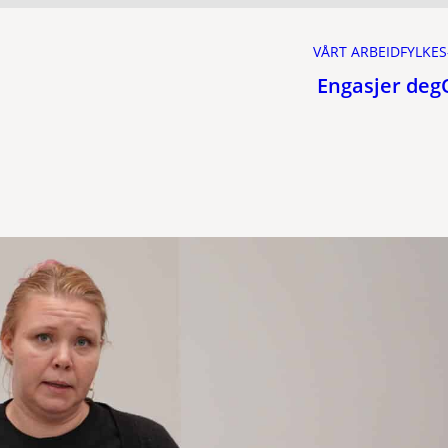
VÅRT ARBEID
FYLKES
Engasjer deg