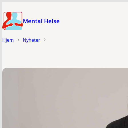
Hopp
til
Mental Helse
hovedinnhold
Hjem
Nyheter