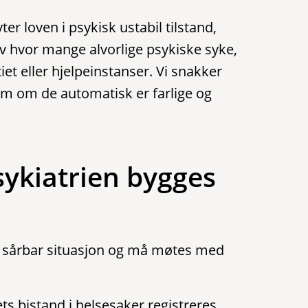
er loven i psykisk ustabil tilstand,
 av hvor mange alvorlige psykiske syke,
iet eller hjelpeinstanser. Vi snakker
 om de automatisk er farlige og
sykiatrien bygges
en sårbar situasjon og må møtes med
ets bistand i helsesaker registreres