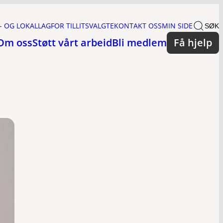
- OG LOKALLAG
FOR TILLITSVALGTE
KONTAKT OSS
MIN SIDE
SØK
Om oss
Støtt vårt arbeid
Bli medlem
Få hjelp