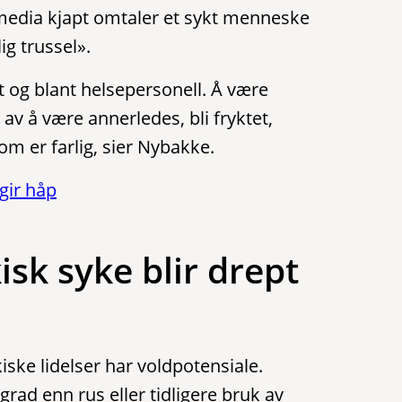
 media kjapt omtaler et sykt menneske
g trussel».
 og blant helsepersonell. Å være
n av å være annerledes, bli fryktet,
som er farlig, sier Nybakke.
gir håp
isk syke blir drept
ske lidelser har voldpotensiale.
grad enn rus eller tidligere bruk av