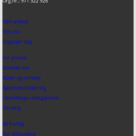
Org.nr.: 971 322 926
Vårt arbeid
Om oss
Engasjer deg
For presse
Kontakt oss
Maler og verktøy
Åpenhetserklæring
Likestillings-redegjørelse
Varsling
Bli frivillig
For tillitsvalgte