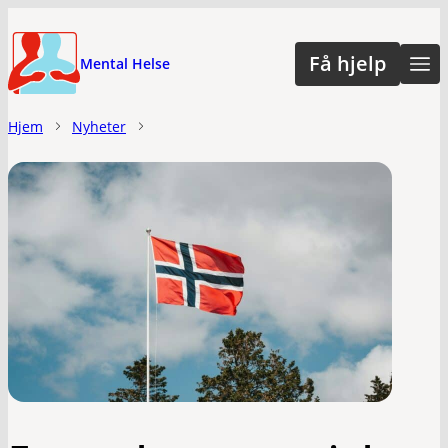
Hopp
til
Få hjelp
Mental Helse
hovedinnhold
Hjem
Nyheter