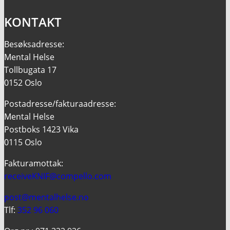
KONTAKT
Besøksadresse:
Mental Helse
Tollbugata 17
0152 Oslo
Postadresse/fakturaadresse:
Mental Helse
Postboks 1423 Vika
0115 Oslo
Fakturamottak:
receiveKNIF@compello.com
post@mentalhelse.no
Tlf:
352 96 060