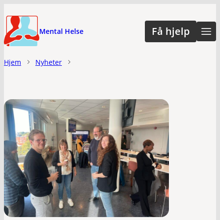
Hopp
til
Få hjelp
Mental Helse
hovedinnhold
Hjem
Nyheter