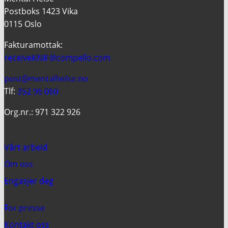
Postboks 1423 Vika
0115 Oslo
Fakturamottak:
receiveKNIF@compello.com
post@mentalhelse.no
Tlf:
352 96 060
Org.nr.: 971 322 926
Vårt arbeid
Om oss
Engasjer deg
For presse
Kontakt oss