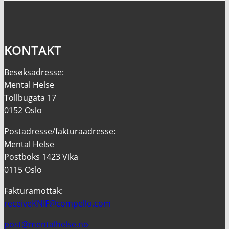
KONTAKT
Besøksadresse:
Mental Helse
Tollbugata 17
0152 Oslo
Postadresse/fakturaadresse:
Mental Helse
Postboks 1423 Vika
0115 Oslo
Fakturamottak:
receiveKNIF@compello.com
post@mentalhelse.no