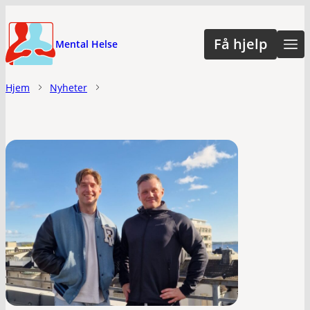
Hopp
til
Få hjelp
Mental Helse
hovedinnhold
Hjem
Nyheter