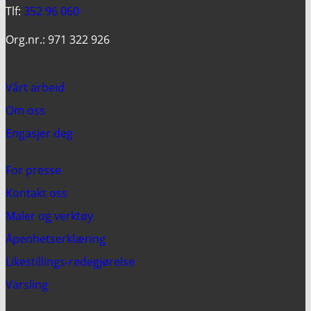
Tlf:
352 96 060
Org.nr.: 971 322 926
Vårt arbeid
Om oss
Engasjer deg
For presse
Kontakt oss
Maler og verktøy
Åpenhetserklæring
Likestillings-redegjørelse
Varsling