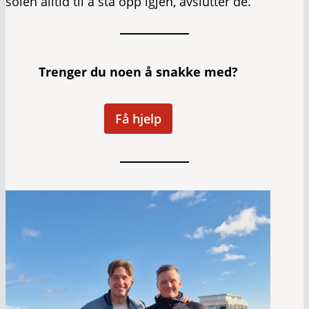
solen alltid til å stå opp igjen, avslutter de.
Trenger du noen å snakke med?
Få hjelp