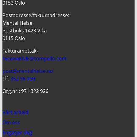
0152 Oslo
Postadresse/fakturaadresse:
Mental Helse
Postboks 1423 Vika
0115 Oslo
Fakturamottak:
receiveKNIF@compello.com
post@mentalhelse.no
Tlf:
352 96 060
Org.nr.: 971 322 926
Vårt arbeid
Om oss
Engasjer deg