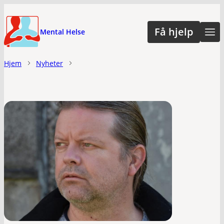
Hopp
til
Få hjelp
Mental Helse
hovedinnhold
Hjem
Nyheter