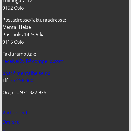
Tollbugata 17
0152 Oslo
Postadresse/fakturaadresse:
Mental Helse
Postboks 1423 Vika
0115 Oslo
Fakturamottak:
receiveKNIF@compello.com
post@mentalhelse.no
Tlf:
352 96 060
Org.nr.: 971 322 926
Vårt arbeid
Om oss