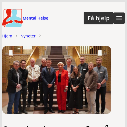
Hopp
til
Få hjelp
Mental Helse
hovedinnhold
Hjem
Nyheter