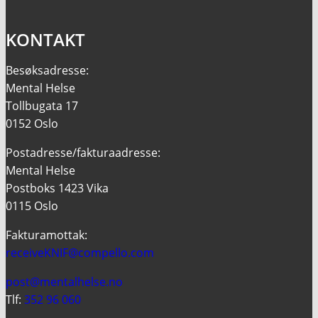
KONTAKT
Besøksadresse:
Mental Helse
Tollbugata 17
0152 Oslo
Postadresse/fakturaadresse:
Mental Helse
Postboks 1423 Vika
0115 Oslo
Fakturamottak:
receiveKNIF@compello.com
post@mentalhelse.no
Tlf:
352 96 060