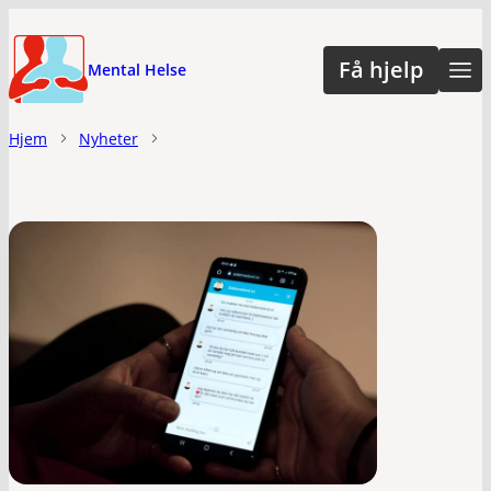
Hopp
til
Få hjelp
Mental Helse
hovedinnhold
Hjem
Nyheter