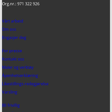
Org.nr.: 971 322 926
Vårt arbeid
Om oss
Engasjer deg
For presse
Kontakt oss
Maler og verktøy
Åpenhetserklæring
Likestillings-redegjørelse
Varsling
Bli frivillig