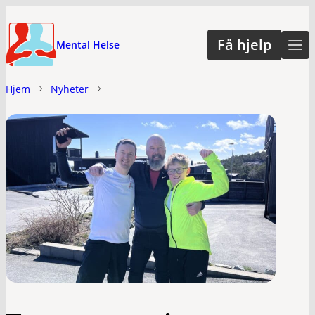
Hopp
til
Få hjelp
Mental Helse
hovedinnhold
Hjem
Nyheter