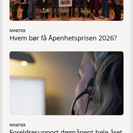
NYHETER
Hvem bør få Åpenhetsprisen 2026?
NYHETER
Foreldresupport døgnåpent hele året