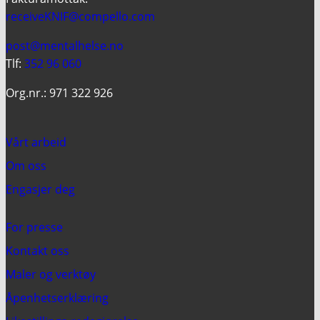
receiveKNIF@compello.com
post@mentalhelse.no
Tlf:
352 96 060
Org.nr.: 971 322 926
Vårt arbeid
Om oss
Engasjer deg
For presse
Kontakt oss
Maler og verktøy
Åpenhetserklæring