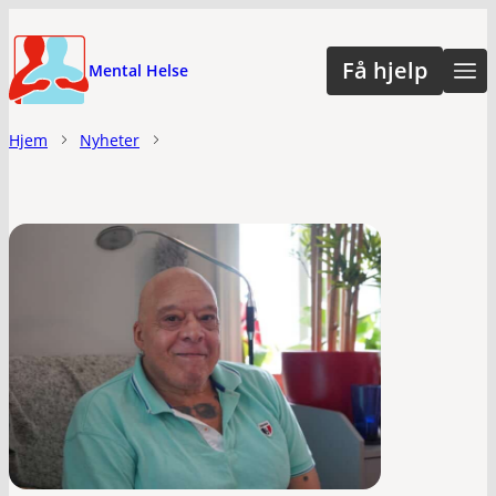
Hopp
til
Få hjelp
Mental Helse
hovedinnhold
Hjem
Nyheter