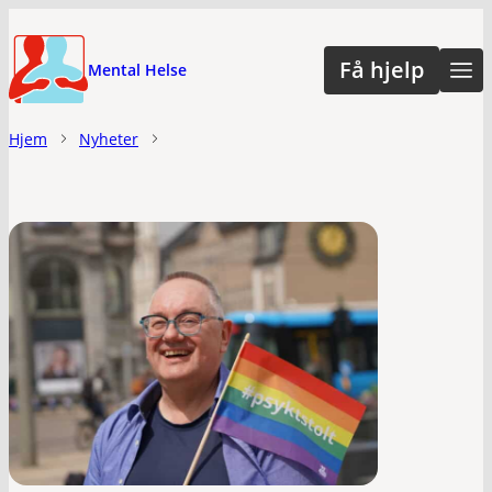
Hopp
til
Få hjelp
Mental Helse
hovedinnhold
Hjem
Nyheter