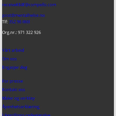
receiveKNIF@compello.com
post@mentalhelse.no
Tlf:
352 96 060
Org.nr.: 971 322 926
Vårt arbeid
Om oss
Engasjer deg
For presse
Kontakt oss
Maler og verktøy
Åpenhetserklæring
Likestillings-redegjørelse