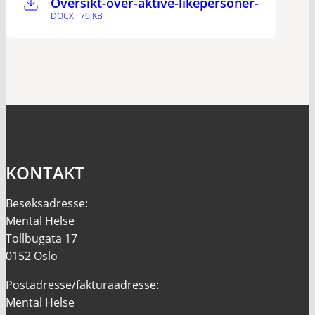
Oversikt-over-aktive-likepersoner-
DOCX · 76 KB
KONTAKT
Besøksadresse:
Mental Helse
Tollbugata 17
0152 Oslo
Postadresse/fakturaadresse:
Mental Helse