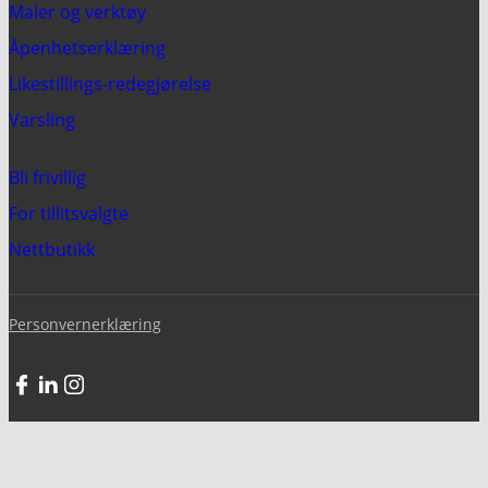
Maler og verktøy
Åpenhetserklæring
Likestillings-redegjørelse
Varsling
Bli frivillig
For tillitsvalgte
Nettbutikk
Personvernerklæring