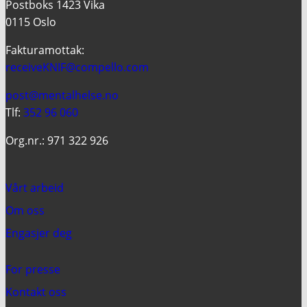
Postboks 1423 Vika
0115 Oslo
Fakturamottak:
receiveKNIF@compello.com
post@mentalhelse.no
Tlf:
352 96 060
Org.nr.: 971 322 926
Vårt arbeid
Om oss
Engasjer deg
For presse
Kontakt oss