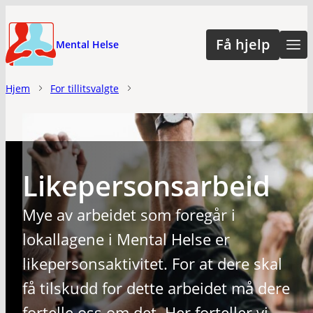
Hopp
til
Få hjelp
Mental Helse
hovedinnhold
Hjem
For tillitsvalgte
Likepersonsarbeid
Mye av arbeidet som foregår i
lokallagene i Mental Helse er
likepersonsaktivitet. For at dere skal
få tilskudd for dette arbeidet må dere
fortelle oss om det. Her forteller vi